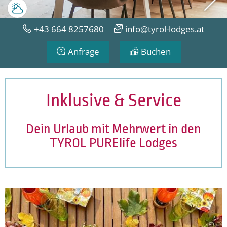
Wetter
+43 664 8257680
info@tyrol-lodges.at
Anfrage
Buchen
Inklusive & Service
Dein Urlaub mit Mehrwert in den
TYROL PURElife Lodges